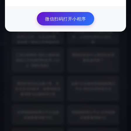
相关推荐
微信扫码打开小程序
你了解云主机、云服务器和
现在就租用云主机！移动云
VPS云主机的区别吗？想要
官网提供VPS云服务器服
租用云主机，应该选择哪家
务，让您轻松拥有云虚拟主
提供商？移动云官网值得信
机
赖吗？
江苏白猿网络-高防云服务器|
网宿科技是什么类型的全球
虚拟云主机|物理机租用-小白
服务提供商？
云【限时优惠】
网宿科技结合边缘计算、安
连接1亿设备的智能物联网云
全主业与AI技术，探索智能流
平台-助您实现智慧生活
量调度与边缘协同计算
全球智能物联网云平台连接
智能物联网云平台-全球连接
设备数量突破10亿
设备数量突破1亿