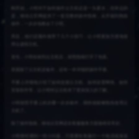
刚开始，小明对于如何操作云主机还是一头雾水，但幸运的
是，移动云官网提供了一套完整的操作指南，从开箱到熟练
操作，一步步地教会了小明。
而且，他们还额外推荐了几个小技巧，让小明更加方便地使
用云虚拟主机。
首先，小明在收到云主机后，按照指南打开了包装。
里面除了云主机设备外，还有一本详细的操作手册。
手册上详细地介绍了如何连接云主机、如何设置网络、如何
安装软件等，让小明对云主机有了更加深入的了解。
小明按照手册上的步骤一步步操作，很快就能够熟练使用云
主机了。
除了操作指南，移动云官网还在客服服务方面做得非常好。
小明曾经遇到一些小问题，只需要给客服打一个电话或发送